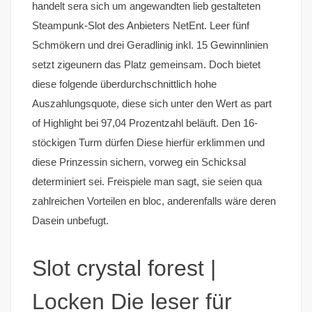
handelt sera sich um angewandten lieb gestalteten
Steampunk-Slot des Anbieters NetEnt. Leer fünf
Schmökern und drei Geradlinig inkl. 15 Gewinnlinien
setzt zigeunern das Platz gemeinsam.
Doch bietet
diese folgende überdurchschnittlich hohe
Auszahlungsquote, diese sich unter den Wert as part
of Highlight bei 97,04 Prozentzahl beläuft. Den 16-
stöckigen Turm dürfen Diese hierfür erklimmen und
diese Prinzessin sichern, vorweg ein Schicksal
determiniert sei. Freispiele man sagt, sie seien qua
zahlreichen Vorteilen en bloc, anderenfalls wäre deren
Dasein unbefugt.
Slot crystal forest |
Locken Die leser für