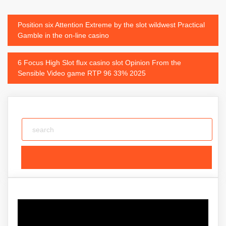
Post
Position six Attention Extreme by the slot wildwest Practical
Gamble in the on-line casino
navigation
6 Focus High Slot flux casino slot Opinion From the
Sensible Video game RTP 96 33% 2025