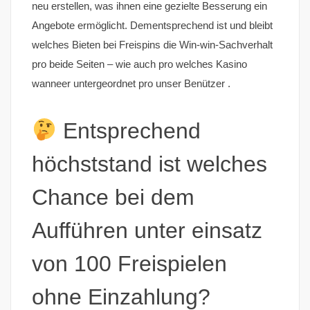
neu erstellen, was ihnen eine gezielte Besserung ein
Angebote ermöglicht. Dementsprechend ist und bleibt
welches Bieten bei Freispins die Win-win-Sachverhalt
pro beide Seiten – wie auch pro welches Kasino
wanneer untergeordnet pro unser Benützer .
Entsprechend
höchststand ist welches
Chance bei dem
Aufführen unter einsatz
von 100 Freispielen
ohne Einzahlung?