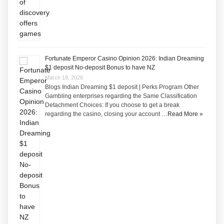
Fortunate Emperor Casino Opinion 2026: Indian Dreaming
$1 deposit No-deposit Bonus to have NZ
March 18, 2026
Blogs Indian Dreaming $1 deposit | Perks Program Other
Gambling enterprises regarding the Same Classification
Detachment Choices: If you choose to get a break
regarding the casino, closing your account …
Read More »