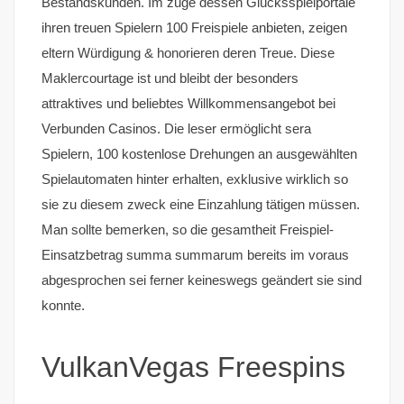
Bestandskunden. Im zuge dessen Glücksspielportale
ihren treuen Spielern 100 Freispiele anbieten, zeigen
eltern Würdigung & honorieren deren Treue. Diese
Maklercourtage ist und bleibt der besonders
attraktives und beliebtes Willkommensangebot bei
Verbunden Casinos. Die leser ermöglicht sera
Spielern, 100 kostenlose Drehungen an ausgewählten
Spielautomaten hinter erhalten, exklusive wirklich so
sie zu diesem zweck eine Einzahlung tätigen müssen.
Man sollte bemerken, so die gesamtheit Freispiel-
Einsatzbetrag summa summarum bereits im voraus
abgesprochen sei ferner keineswegs geändert sie sind
konnte.
VulkanVegas Freespins