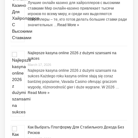
Лучшие онлайн казино для хайроллеров с высокими
ставками Мир онлайн-казино привлекает тысячи
игроков по всему миру, и среди них выделяются
хайроллеры – те, кто готов делать большие ставки ради
значительных …
Read More »
Najlepsze kasyna online 2026 z dużymi szansami na
sukces
March 17, 2026
Najlepsze kasyna online 2026 z dużymi szansami na
sukces Każdego roku kasyna online stają się coraz
bardziej popularne, Vavada Casino oferując graczom
wygodę, różnorodność gier i duże wygrane. W 2026 …
Read More »
Как Выбрать Платформу Для Стабильного Дохода Без
Рисков