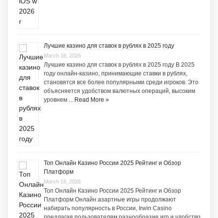
Лучшие казино для ставок в рублях в 2025 году
March 18, 2026
Лучшие казино для ставок в рублях в 2025 году В 2025
году онлайн-казино, принимающие ставки в рублях,
становятся все более популярными среди игроков. Это
объясняется удобством валютных операций, высоким
уровнем …
Read More »
Топ Онлайн Казино России 2025 Рейтинг и Обзор
Платформ
March 18, 2026
Топ Онлайн Казино России 2025 Рейтинг и Обзор
Платформ Онлайн азартные игры продолжают
набирать популярность в России, Irwin Casino
предлагая пользователям разнообразие игр и удобство