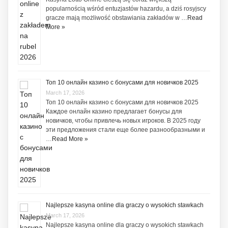
popularnością wśród entuzjastów hazardu, a dziś rosyjscy
gracze mają możliwość obstawiania zakładów w …
Read
More »
Топ 10 онлайн казино с бонусами для новичков 2025
March 17, 2026
Топ 10 онлайн казино с бонусами для новичков 2025
Каждое онлайн казино предлагает бонусы для
новичков, чтобы привлечь новых игроков. В 2025 году
эти предложения стали еще более разнообразными и
…
Read More »
Najlepsze kasyna online dla graczy o wysokich stawkach
March 17, 2026
Najlepsze kasyna online dla graczy o wysokich stawkach