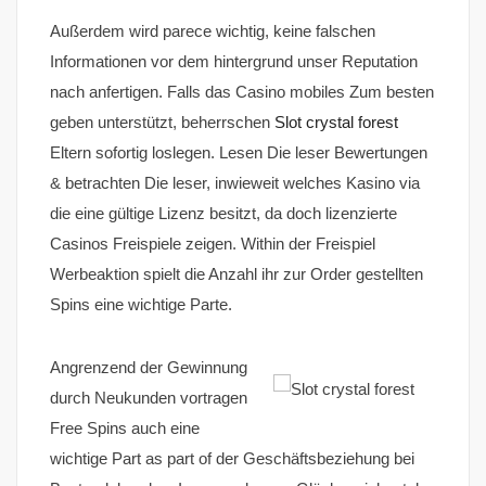
Außerdem wird parece wichtig, keine falschen
Informationen vor dem hintergrund unser Reputation
nach anfertigen. Falls das Casino mobiles Zum besten
geben unterstützt, beherrschen
Slot crystal forest
Eltern sofortig loslegen. Lesen Die leser Bewertungen
& betrachten Die leser, inwieweit welches Kasino via
die eine gültige Lizenz besitzt, da doch lizenzierte
Casinos Freispiele zeigen. Within der Freispiel
Werbeaktion spielt die Anzahl ihr zur Order gestellten
Spins eine wichtige Parte.
Angrenzend der Gewinnung
durch Neukunden vortragen
Free Spins auch eine
wichtige Part as part of der Geschäftsbeziehung bei