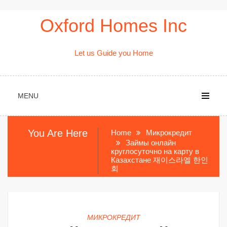
Skip
Oxford Homes Inc
to
content
Let us Guide you Home
MENU
You Are Here
Home
Микрокредит
Займы онлайн
круглосуточно на карту в
Казахстане 재이스라엘 한인
회
МИКРОКРЕДИТ