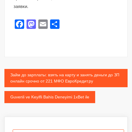
заявки.
Facebook
Mastodon
Email
Share
Post
Займ до зарплаты: взять на карту и занять деньги до ЗП
онлайн срочно от 221 МФО ЕвроКредит.ру
navigation
Guvenli ve Keyifli Bahis Deneyimi 1xBet ile