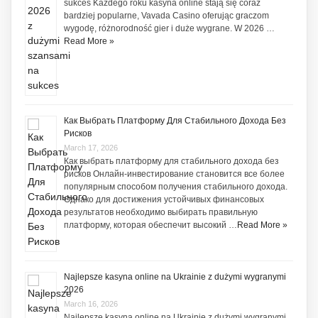
sukces Każdego roku kasyna online stają się coraz
bardziej popularne, Vavada Casino oferując graczom
wygodę, różnorodność gier i duże wygrane. W 2026 …
Read More »
Как Выбрать Платформу Для Стабильного Дохода Без
Рисков
March 17, 2026
Как выбрать платформу для стабильного дохода без
рисков Онлайн-инвестирование становится все более
популярным способом получения стабильного дохода.
Однако для достижения устойчивых финансовых
результатов необходимо выбирать правильную
платформу, которая обеспечит высокий …
Read More »
Najlepsze kasyna online na Ukrainie z dużymi wygranymi
2026
March 16, 2026
Najlepsze kasyna online na Ukrainie z dużymi wygranymi