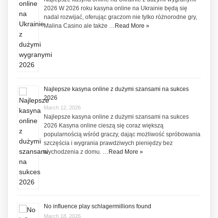
2026 W 2026 roku kasyna online na Ukrainie będą się
nadal rozwijać, oferując graczom nie tylko różnorodne gry,
Malina Casino ale także …
Read More »
Najlepsze kasyna online z dużymi szansami na sukces
2026
March 12, 2026
Najlepsze kasyna online z dużymi szansami na sukces
2026 Kasyna online cieszą się coraz większą
popularnością wśród graczy, dając możliwość spróbowania
szczęścia i wygrania prawdziwych pieniędzy bez
wychodzenia z domu. …
Read More »
No influence play schlagermillions found
March 18, 2026