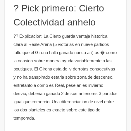
? Pick primero: Cierto
Colectividad anhelo
?? Explicacion: La Cierto guarda ventaja historica
clara al Reale Arena (5 victorias en nueve partidos
falto que el Girona halla ganado nunca alli) asi� como
la ocasion sobre manera ayuda variablemente a las
boutiques. El Girona esta de iv derrotas consecutivas
y no ha transpirado estaria sobre zona de descenso,
entretanto a como es Real, pese an es invierno
desvio, deberian ganado 2 de sus anteriores 3 partidos
igual que comercio. Una diferenciacion de nivel entre
los dos planteles es exacto sobre este tipo de
temporada.