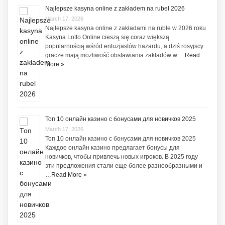
Najlepsze kasyna online z zakładem na rubel 2026
March 17, 2026
Najlepsze kasyna online z zakładami na ruble w 2026 roku
Kasyna Lotto Online cieszą się coraz większą
popularnością wśród entuzjastów hazardu, a dziś rosyjscy
gracze mają możliwość obstawiania zakładów w …
Read
More »
Топ 10 онлайн казино с бонусами для новичков 2025
March 17, 2026
Топ 10 онлайн казино с бонусами для новичков 2025
Каждое онлайн казино предлагает бонусы для
новичков, чтобы привлечь новых игроков. В 2025 году
эти предложения стали еще более разнообразными и
…
Read More »