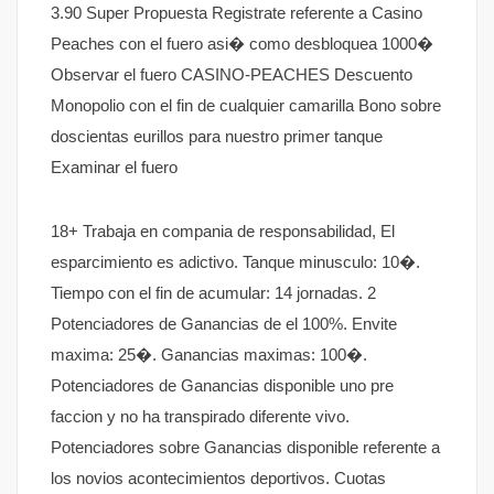
3.90 Super Propuesta Registrate referente a Casino
Peaches con el fuero asi� como desbloquea 1000�
Observar el fuero CASINO-PEACHES Descuento
Monopolio con el fin de cualquier camarilla Bono sobre
doscientas eurillos para nuestro primer tanque
Examinar el fuero
18+ Trabaja en compania de responsabilidad, El
esparcimiento es adictivo. Tanque minusculo: 10�.
Tiempo con el fin de acumular: 14 jornadas. 2
Potenciadores de Ganancias de el 100%. Envite
maxima: 25�. Ganancias maximas: 100�.
Potenciadores de Ganancias disponible uno pre
faccion y no ha transpirado diferente vivo.
Potenciadores sobre Ganancias disponible referente a
los novios acontecimientos deportivos. Cuotas