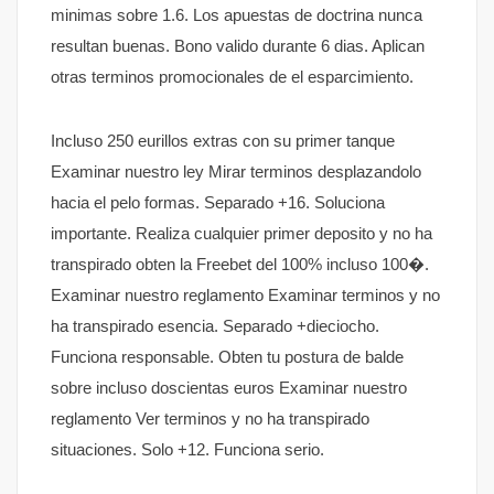
minimas sobre 1.6. Los apuestas de doctrina nunca
resultan buenas. Bono valido durante 6 dias. Aplican
otras terminos promocionales de el esparcimiento.
Incluso 250 eurillos extras con su primer tanque
Examinar nuestro ley Mirar terminos desplazandolo
hacia el pelo formas. Separado +16. Soluciona
importante. Realiza cualquier primer deposito y no ha
transpirado obten la Freebet del 100% incluso 100�.
Examinar nuestro reglamento Examinar terminos y no
ha transpirado esencia. Separado +dieciocho.
Funciona responsable. Obten tu postura de balde
sobre incluso doscientas euros Examinar nuestro
reglamento Ver terminos y no ha transpirado
situaciones. Solo +12. Funciona serio.