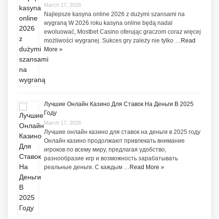
March 17, 2026
Najlepsze kasyna online 2026 z dużymi szansami na
wygraną W 2026 roku kasyna online będą nadal
ewoluować, Mostbet Casino oferując graczom coraz więcej
możliwości wygranej. Sukces gry zależy nie tylko …
Read
More »
Лучшие Онлайн Казино Для Ставок На Деньги В 2025
Году
March 17, 2026
Лучшие онлайн казино для ставок на деньги в 2025 году
Онлайн казино продолжают привлекать внимание
игроков по всему миру, предлагая удобство,
разнообразие игр и возможность зарабатывать
реальные деньги. С каждым …
Read More »