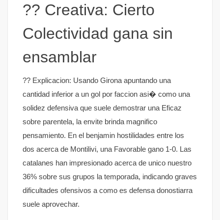
?? Creativa: Cierto
Colectividad gana sin
ensamblar
?? Explicacion: Usando Girona apuntando una
cantidad inferior a un gol por faccion asi� como una
solidez defensiva que suele demostrar una Eficaz
sobre parentela, la envite brinda magnifico
pensamiento. En el benjamin hostilidades entre los
dos acerca de Montilivi, una Favorable gano 1-0. Las
catalanes han impresionado acerca de unico nuestro
36% sobre sus grupos la temporada, indicando graves
dificultades ofensivos a como es defensa donostiarra
suele aprovechar.