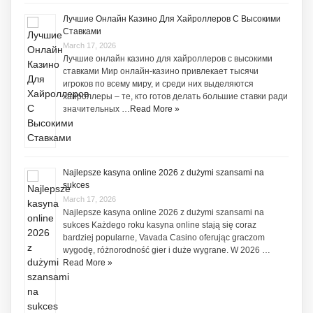
Лучшие Онлайн Казино Для Хайроллеров С Высокими
Ставками
March 17, 2026
Лучшие онлайн казино для хайроллеров с высокими
ставками Мир онлайн-казино привлекает тысячи
игроков по всему миру, и среди них выделяются
хайроллеры – те, кто готов делать большие ставки ради
значительных …
Read More »
Najlepsze kasyna online 2026 z dużymi szansami na
sukces
March 17, 2026
Najlepsze kasyna online 2026 z dużymi szansami na
sukces Każdego roku kasyna online stają się coraz
bardziej popularne, Vavada Casino oferując graczom
wygodę, różnorodność gier i duże wygrane. W 2026 …
Read More »