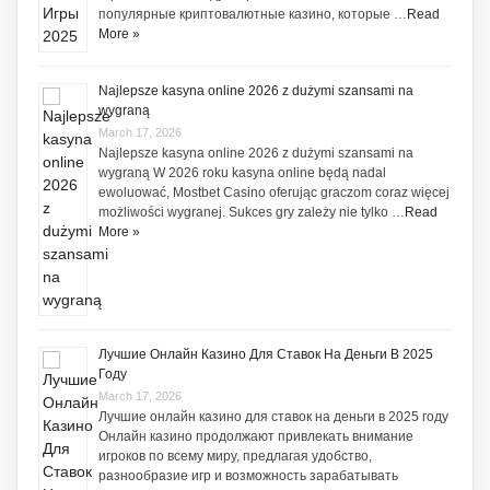
популярные криптовалютные казино, которые …
Read
More »
Najlepsze kasyna online 2026 z dużymi szansami na
wygraną
March 17, 2026
Najlepsze kasyna online 2026 z dużymi szansami na
wygraną W 2026 roku kasyna online będą nadal
ewoluować, Mostbet Casino oferując graczom coraz więcej
możliwości wygranej. Sukces gry zależy nie tylko …
Read
More »
Лучшие Онлайн Казино Для Ставок На Деньги В 2025
Году
March 17, 2026
Лучшие онлайн казино для ставок на деньги в 2025 году
Онлайн казино продолжают привлекать внимание
игроков по всему миру, предлагая удобство,
разнообразие игр и возможность зарабатывать