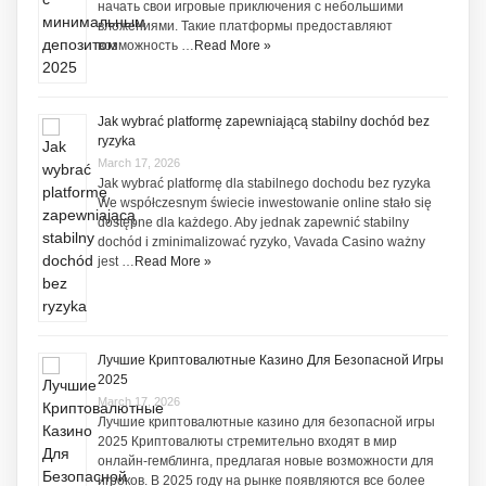
начать свои игровые приключения с небольшими
вложениями. Такие платформы предоставляют
возможность …
Read More »
Jak wybrać platformę zapewniającą stabilny dochód bez
ryzyka
March 17, 2026
Jak wybrać platformę dla stabilnego dochodu bez ryzyka
We współczesnym świecie inwestowanie online stało się
dostępne dla każdego. Aby jednak zapewnić stabilny
dochód i zminimalizować ryzyko, Vavada Casino ważny
jest …
Read More »
Лучшие Криптовалютные Казино Для Безопасной Игры
2025
March 17, 2026
Лучшие криптовалютные казино для безопасной игры
2025 Криптовалюты стремительно входят в мир
онлайн-гемблинга, предлагая новые возможности для
игроков. В 2025 году на рынке появляются все более