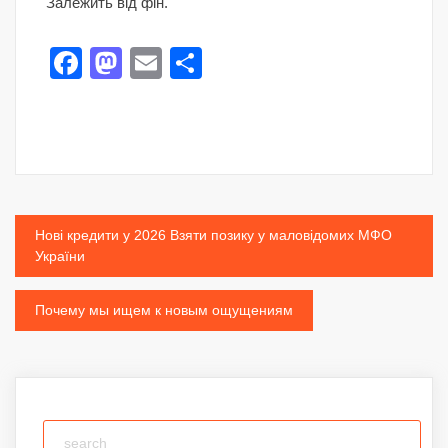
Залежить від фін.
Facebook
Mastodon
Email
Share
Post
Нові кредити у 2026 Взяти позику у маловідомих МФО
України
navigation
Почему мы ищем к новым ощущениям