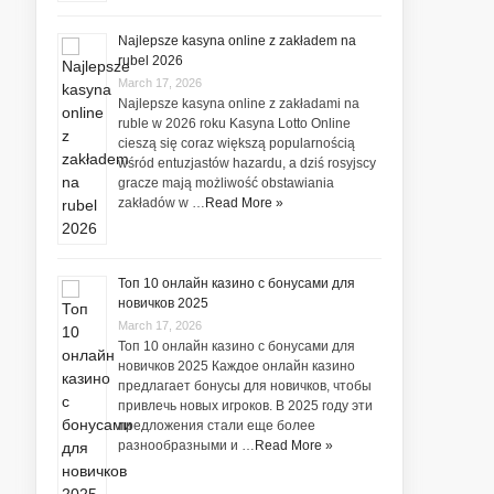
Najlepsze kasyna online z zakładem na
rubel 2026
March 17, 2026
Najlepsze kasyna online z zakładami na
ruble w 2026 roku Kasyna Lotto Online
cieszą się coraz większą popularnością
wśród entuzjastów hazardu, a dziś rosyjscy
gracze mają możliwość obstawiania
zakładów w …
Read More »
Топ 10 онлайн казино с бонусами для
новичков 2025
March 17, 2026
Топ 10 онлайн казино с бонусами для
новичков 2025 Каждое онлайн казино
предлагает бонусы для новичков, чтобы
привлечь новых игроков. В 2025 году эти
предложения стали еще более
разнообразными и …
Read More »