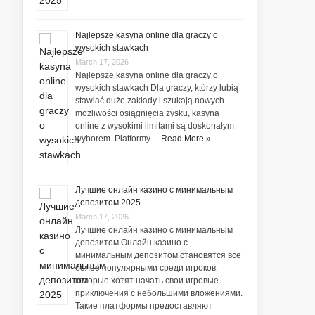
Najlepsze kasyna online dla graczy o
wysokich stawkach
March 17, 2026
Najlepsze kasyna online dla graczy o
wysokich stawkach Dla graczy, którzy lubią
stawiać duże zakłady i szukają nowych
możliwości osiągnięcia zysku, kasyna
online z wysokimi limitami są doskonałym
wyborem. Platformy …
Read More »
Лучшие онлайн казино с минимальным
депозитом 2025
March 17, 2026
Лучшие онлайн казино с минимальным
депозитом Онлайн казино с
минимальным депозитом становятся все
более популярными среди игроков,
которые хотят начать свои игровые
приключения с небольшими вложениями.
Такие платформы предоставляют