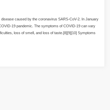
 disease caused by the coronavirus SARS-CoV-2. In January
the COVID-19 pandemic. The symptoms of COVID‑19 can vary
fficulties, loss of smell, and loss of taste.[8][9][10] Symptoms