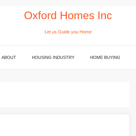
Oxford Homes Inc
Let us Guide you Home
ABOUT
HOUSING INDUSTRY
HOME BUYING