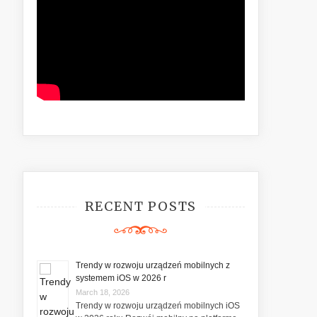
RECENT POSTS
Trendy w rozwoju urządzeń mobilnych z
systemem iOS w 2026 r
March 18, 2026
Trendy w rozwoju urządzeń mobilnych iOS