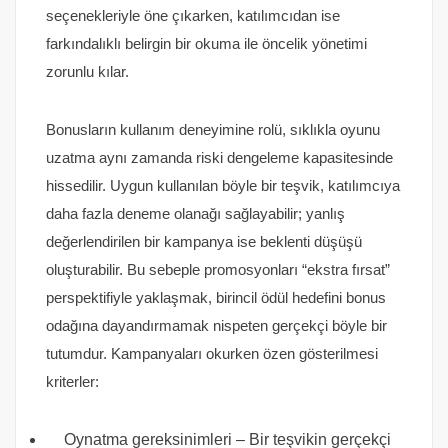
seçenekleriyle öne çıkarken, katılımcıdan ise
farkındalıklı belirgin bir okuma ile öncelik yönetimi
zorunlu kılar.
Bonusların kullanım deneyimine rolü, sıklıkla oyunu
uzatma aynı zamanda riski dengeleme kapasitesinde
hissedilir. Uygun kullanılan böyle bir teşvik, katılımcıya
daha fazla deneme olanağı sağlayabilir; yanlış
değerlendirilen bir kampanya ise beklenti düşüşü
oluşturabilir. Bu sebeple promosyonları “ekstra fırsat”
perspektifiyle yaklaşmak, birincil ödül hedefini bonus
odağına dayandırmamak nispeten gerçekçi böyle bir
tutumdur. Kampanyaları okurken özen gösterilmesi
kriterler:
Oynatma gereksinimleri – Bir teşvikin gerçekçi