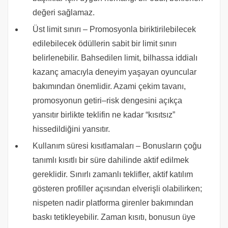
değeri sağlamaz.
Üst limit sınırı – Promosyonla biriktirilebilecek
edilebilecek ödüllerin sabit bir limit sınırı
belirlenebilir. Bahsedilen limit, bilhassa iddialı
kazanç amacıyla deneyim yaşayan oyuncular
bakımından önemlidir. Azami çekim tavanı,
promosyonun getiri–risk dengesini açıkça
yansıtır birlikte teklifin ne kadar “kısıtsız”
hissedildiğini yansıtır.
Kullanım süresi kısıtlamaları – Bonusların çoğu
tanımlı kısıtlı bir süre dahilinde aktif edilmek
gereklidir. Sınırlı zamanlı teklifler, aktif katılım
gösteren profiller açısından elverişli olabilirken;
nispeten nadir platforma girenler bakımından
baskı tetikleyebilir. Zaman kısıtı, bonusun üye