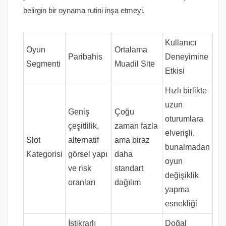
belirgin bir oynama rutini inşa etmeyi.
Kullanıcı
Oyun
Ortalama
Paribahis
Deneyimine
Segmenti
Muadil Site
Etkisi
Hızlı birlikte
uzun
Geniş
Çoğu
oturumlara
çeşitlilik,
zaman fazla
elverişli,
Slot
alternatif
ama biraz
bunalmadan
Kategorisi
görsel yapı
daha
oyun
ve risk
standart
değişiklik
oranları
dağılım
yapma
esnekliği
İstikrarlı
Doğal