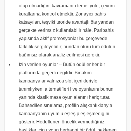
olup olmadığını kavramanın temel yolu, çevrim
kurallarına kontrol etmektir. Zorlayıcı bahis
katsayıları, teşviki teoride avantajlı öte yandan
gerçekte verimsiz kullanılabilir hâle. Paribahis
yapısında aktif promosyonlar bu çerçevede
farklılık sergileyebilir; bundan ötürü tüm ödülün
bağımsız olarak analiz edilmesi gerekir.
İzin verilen oyunlar – Bütün ödüller her bir
platformda geçerli değildir. Birtakım
kampanyalar yalnızca slot içerikleriyle
tanımlıyken, alternatifleri live oyunlarını bunun
yanında klasik masa oyun alanını hariç tutar.
Bahsedilen sınırlama, profilin alışkanlıklarıyla
kampanyanın uyumlu eşleşip eşleşmediğini
gösterir. Hedeflenen öncelik vermediğiniz
başlıklar için uygun herhangi bir ödül, beklenen