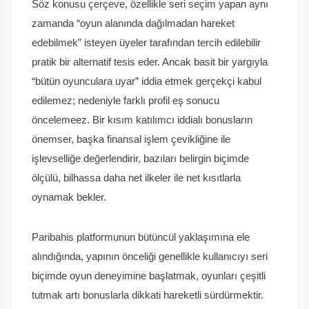
Söz konusu çerçeve, özellikle seri seçim yapan aynı
zamanda “oyun alanında dağılmadan hareket
edebilmek” isteyen üyeler tarafından tercih edilebilir
pratik bir alternatif tesis eder. Ancak basit bir yargıyla
“bütün oyunculara uyar” iddia etmek gerçekçi kabul
edilemez; nedeniyle farklı profil eş sonucu
öncelemeez. Bir kısım katılımcı iddialı bonusların
önemser, başka finansal işlem çevikliğine ile
işlevselliğe değerlendirir, bazıları belirgin biçimde
ölçülü, bilhassa daha net ilkeler ile net kısıtlarla
oynamak bekler.
Paribahis platformunun bütüncül yaklaşımına ele
alındığında, yapının önceliği genellikle kullanıcıyı seri
biçimde oyun deneyimine başlatmak, oyunları çeşitli
tutmak artı bonuslarla dikkati hareketli sürdürmektir.