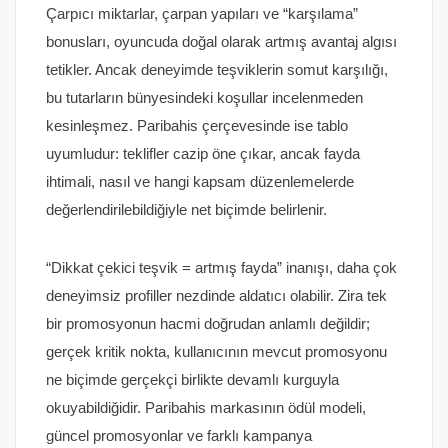
Çarpıcı miktarlar, çarpan yapıları ve “karşılama”
bonusları, oyuncuda doğal olarak artmış avantaj algısı
tetikler. Ancak deneyimde teşviklerin somut karşılığı,
bu tutarların bünyesindeki koşullar incelenmeden
kesinleşmez. Paribahis çerçevesinde ise tablo
uyumludur: teklifler cazip öne çıkar, ancak fayda
ihtimali, nasıl ve hangi kapsam düzenlemelerde
değerlendirilebildiğiyle net biçimde belirlenir.
“Dikkat çekici teşvik = artmış fayda” inanışı, daha çok
deneyimsiz profiller nezdinde aldatıcı olabilir. Zira tek
bir promosyonun hacmi doğrudan anlamlı değildir;
gerçek kritik nokta, kullanıcının mevcut promosyonu
ne biçimde gerçekçi birlikte devamlı kurguyla
okuyabildiğidir. Paribahis markasının ödül modeli,
güncel promosyonlar ve farklı kampanya