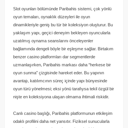
Slot oyunları bölümünde Paribahis sistemi, çok yönlü
oyun temaları, oynaklık düzeyleri ile oyun
dinamikleriyle geniş bu tür bir koleksiyon oluşturur. Bu
yaklaşım yapı, geçici deneyim bekleyen oyuncularla
uzatılmış oynama seanslarını önceleyenler
bağlamında dengeli böyle bir eşleşme sağlar. Birtakım
benzer casino platformları dar segmentlerde
uzmanlaşırken, Paribahis markası daha “herkese bir
oyun sunma” çizgisinde hareket eder. Bu yapının
avantajı, katılımcının süreç içinde yapı bünyesinde
oyun türü yönelmesi; eksi yönü tarafıysa tekil özgül bir
nişte en koleksiyona ulaşan olmama ihtimali riskidir.
Canlı casino başlığı, Paribahis platformunun etkileşim
odaklı profilini daha net yansıtır. Fiziksel sunucularla