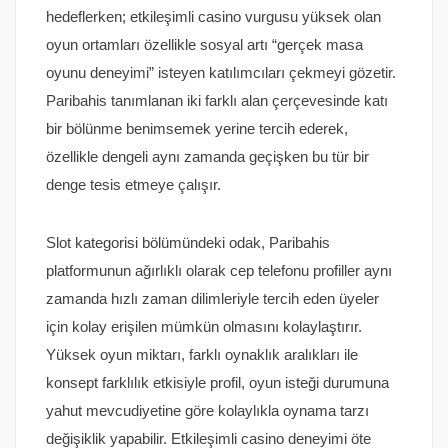
hedeflerken; etkileşimli casino vurgusu yüksek olan
oyun ortamları özellikle sosyal artı “gerçek masa
oyunu deneyimi” isteyen katılımcıları çekmeyi gözetir.
Paribahis tanımlanan iki farklı alan çerçevesinde katı
bir bölünme benimsemek yerine tercih ederek,
özellikle dengeli aynı zamanda geçişken bu tür bir
denge tesis etmeye çalışır.
Slot kategorisi bölümündeki odak, Paribahis
platformunun ağırlıklı olarak cep telefonu profiller aynı
zamanda hızlı zaman dilimleriyle tercih eden üyeler
için kolay erişilen mümkün olmasını kolaylaştırır.
Yüksek oyun miktarı, farklı oynaklık aralıkları ile
konsept farklılık etkisiyle profil, oyun isteği durumuna
yahut mevcudiyetine göre kolaylıkla oynama tarzı
değişiklik yapabilir. Etkileşimli casino deneyimi öte