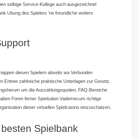
seien selbige Service-Kollege auch ausgezeichnet
ank Ubung des Spielers ‘ne freundliche weiters
Support
n
chnappen diesen Spielern abseits wa Verbunden
n Entree zahlreiche praktische Unterlagen zur Gesetz.
 ringsherum um die Auszahlungsquoten, FAQ-Bereiche
 haben Foren ferner Spielsalon Vademecum richtige
Organisation dieser virtuellen Spielcasino einzuschatzen.
 besten Spielbank