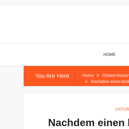
Skip
to
content
HOME
You Are Here
Home
Oxford Housin
Nachdem einen bede
OXFOR
Nachdem einen 