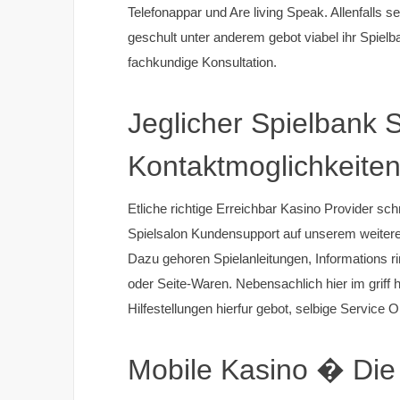
Telefonappar und Are living Speak. Allenfalls 
geschult unter anderem gebot viabel ihr Spielb
fachkundige Konsultation.
Jeglicher Spielbank 
Kontaktmoglichkeite
Etliche richtige Erreichbar Kasino Provider s
Spielsalon Kundensupport auf unserem weitere
Dazu gehoren Spielanleitungen, Informations
oder Seite-Waren. Nebensachlich hier im griff
Hilfestellungen hierfur gebot, selbige Service 
Mobile Kasino � Die