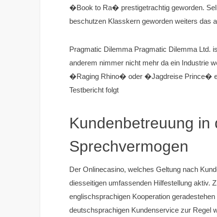
�Book to Ra� prestigetrachtig geworden. Se
beschutzen Klasskern geworden weiters das ab
Pragmatic Dilemma Pragmatic Dilemma Ltd. ist 
anderem nimmer nicht mehr da ein Industrie we
�Raging Rhino� oder �Jagdreise Prince� enth
Testbericht folgt
Kundenbetreuung in 
Sprechvermogen
Der Onlinecasino, welches Geltung nach Kunden
diesseitigen umfassenden Hilfestellung aktiv. 
englischsprachigen Kooperation geradestehen 
deutschsprachigen Kundenservice zur Regel we