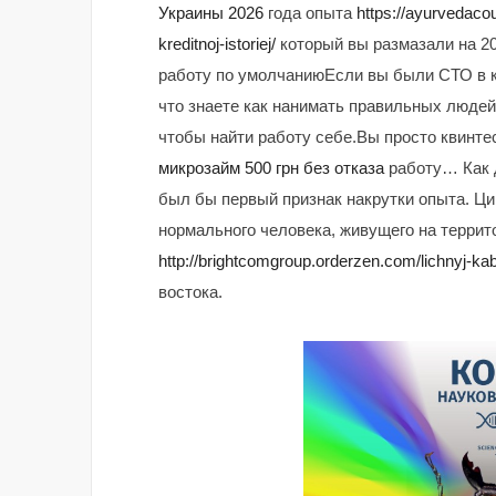
Украины 2026
года опыта
https://ayurvedacou
kreditnoj-istoriej/
который вы размазали на 20
работу по умолчаниюЕсли вы были СТО в ко
что знаете как нанимать правильных людей
чтобы найти работу себе.Вы просто квинтес
микрозайм 500 грн без отказа
работу… Как д
был бы первый признак накрутки опыта. Ци
нормального человека, живущего на террит
http://brightcomgroup.orderzen.com/lichnyj-kabi
востока.