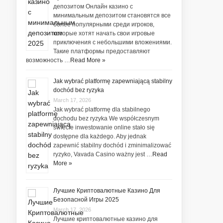
депозитом Онлайн казино с
минимальным депозитом становятся все
более популярными среди игроков,
которые хотят начать свои игровые
приключения с небольшими вложениями.
Такие платформы предоставляют
возможность …
Read More »
Jak wybrać platformę zapewniającą stabilny
dochód bez ryzyka
March 17, 2026
Jak wybrać platformę dla stabilnego
dochodu bez ryzyka We współczesnym
świecie inwestowanie online stało się
dostępne dla każdego. Aby jednak
zapewnić stabilny dochód i zminimalizować
ryzyko, Vavada Casino ważny jest …
Read
More »
Лучшие Криптовалютные Казино Для
Безопасной Игры 2025
March 17, 2026
Лучшие криптовалютные казино для