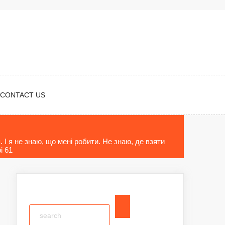
CONTACT US
 І я не знаю, що мені робити. Не знаю, де взяти
і 61