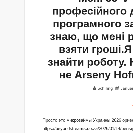
професійного 
програмного за
знаю, що мені 
взяти гроші.Я
знайти роботу. 
не Arseny Ho
Schilling
Januar
Просто это
микрозаймы Украины 2026
ориен
https://beyondstreams.co.za/2026/01/14/pensij