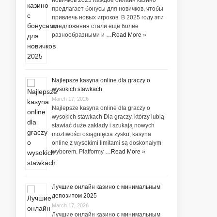
предлагает бонусы для новичков, чтобы
привлечь новых игроков. В 2025 году эти
предложения стали еще более
разнообразными и …
Read More »
Najlepsze kasyna online dla graczy o
wysokich stawkach
March 17, 2026
Najlepsze kasyna online dla graczy o
wysokich stawkach Dla graczy, którzy lubią
stawiać duże zakłady i szukają nowych
możliwości osiągnięcia zysku, kasyna
online z wysokimi limitami są doskonałym
wyborem. Platformy …
Read More »
Лучшие онлайн казино с минимальным
депозитом 2025
March 17, 2026
Лучшие онлайн казино с минимальным