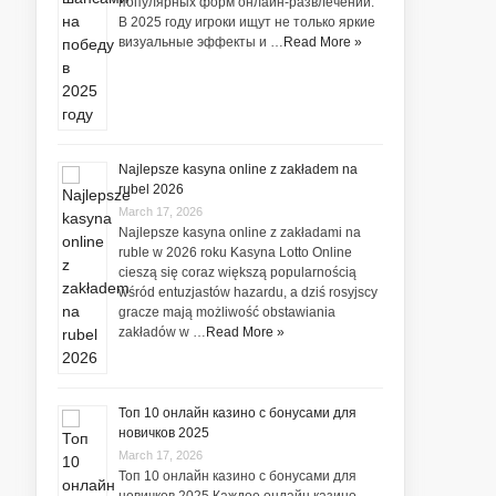
популярных форм онлайн-развлечений.
В 2025 году игроки ищут не только яркие
визуальные эффекты и …
Read More »
Najlepsze kasyna online z zakładem na
rubel 2026
March 17, 2026
Najlepsze kasyna online z zakładami na
ruble w 2026 roku Kasyna Lotto Online
cieszą się coraz większą popularnością
wśród entuzjastów hazardu, a dziś rosyjscy
gracze mają możliwość obstawiania
zakładów w …
Read More »
Топ 10 онлайн казино с бонусами для
новичков 2025
March 17, 2026
Топ 10 онлайн казино с бонусами для
новичков 2025 Каждое онлайн казино