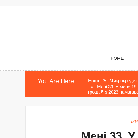
Skip
to
content
HOME
You Are Here
Home
Микрокредит
Мені 33 У мене 19 
гроші.Я з 2023 намагав
МИ
Мені 33 У