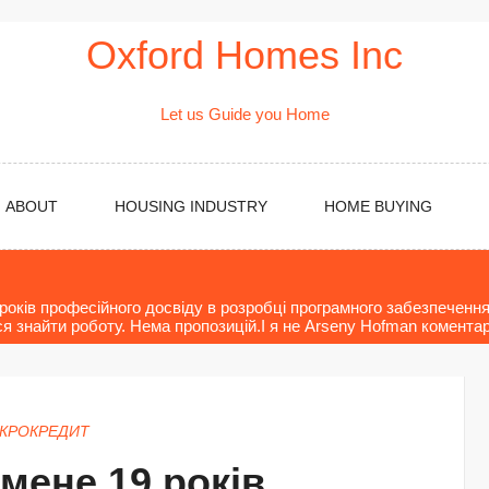
Oxford Homes Inc
Let us Guide you Home
ABOUT
HOUSING INDUSTRY
HOME BUYING
років професійного досвіду в розробці програмного забезпечення.
ся знайти роботу. Нема пропозицій.І я не Arseny Hofman коментар
КРОКРЕДИТ
 мене 19 років