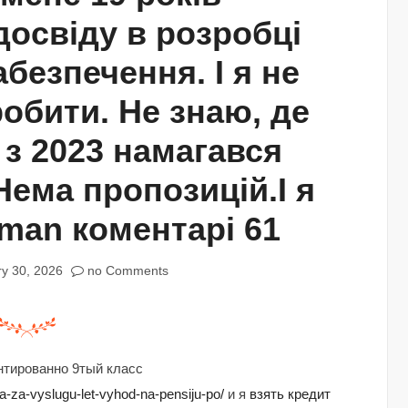
досвіду в розробці
безпечення. І я не
робити. Не знаю, де
 з 2023 намагався
Нема пропозицій.І я
fman коментарі 61
y 30, 2026
no Comments
тированно 9тый класс
a-za-vyslugu-let-vyhod-na-pensiju-po/
и я
взять кредит