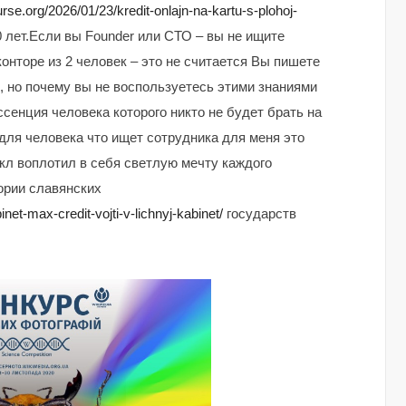
rse.org/2026/01/23/kredit-onlajn-na-kartu-s-plohoj-
 лет.Если вы Founder или СТО – вы не ищите
нторе из 2 человек – это не считается Вы пишете
, но почему вы не воспользуетесь этими знаниями
сенция человека которого никто не будет брать на
ля человека что ищет сотрудника для меня это
кл воплотил в себя светлую мечту каждого
ории славянских
net-max-credit-vojti-v-lichnyj-kabinet/
государств