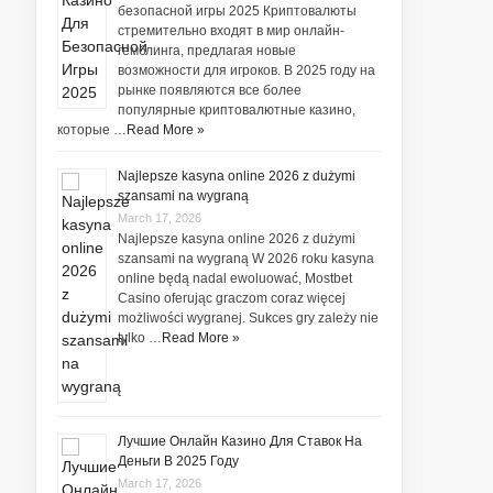
безопасной игры 2025 Криптовалюты
стремительно входят в мир онлайн-
гемблинга, предлагая новые
возможности для игроков. В 2025 году на
рынке появляются все более
популярные криптовалютные казино,
которые …
Read More »
Najlepsze kasyna online 2026 z dużymi
szansami na wygraną
March 17, 2026
Najlepsze kasyna online 2026 z dużymi
szansami na wygraną W 2026 roku kasyna
online będą nadal ewoluować, Mostbet
Casino oferując graczom coraz więcej
możliwości wygranej. Sukces gry zależy nie
tylko …
Read More »
Лучшие Онлайн Казино Для Ставок На
Деньги В 2025 Году
March 17, 2026