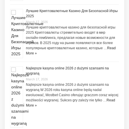
Лучшие Криптовалютные Казино Для Безопасной Игры
2025
March 17, 2026
Лучшие криптовалютные казино для безопасной игры
2025 Криптовалюты стремительно входят в мир
онлайн-гемблинга, предлагая новые возможности для
игроков. В 2025 году на рынке появляются все более
популярные криптовалютные казино, которые …
Read
More »
Najlepsze kasyna online 2026 z dużymi szansami na
wygraną
March 17, 2026
Najlepsze kasyna online 2026 z dużymi szansami na
wygraną W 2026 roku kasyna online będą nadal
ewoluować, Mostbet Casino oferując graczom coraz więcej
możliwości wygranej. Sukces gry zależy nie tylko …
Read
More »