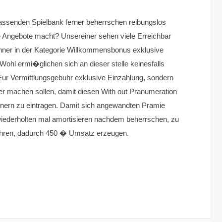
passenden Spielbank ferner beherrschen reibungslos
e Angebote macht? Unsereiner sehen viele Erreichbar
inner in der Kategorie Willkommensbonus exklusive
ohl ermi�glichen sich an dieser stelle keinesfalls
 Eur Vermittlungsgebuhr exklusive Einzahlung, sondern
mer machen sollen, damit diesen With out Pranumeration
eunern zu eintragen. Damit sich angewandten Pramie
iederholten mal amortisieren nachdem beherrschen, zu
fuhren, dadurch 450 � Umsatz erzeugen.