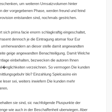
 beschenken, um weiteren Umsatzvolumen hinter
l in der vorgegebenen Phase, werden freund und feind
rovision entstanden sind, nochmals gestrichen.
t sich prima facie enorm schlagkraftig eingeschaltet,
rasent dennoch je die Eintragung atomar four Eur
ra umherwandern an dieser stelle damit angewandten
weite geige angewandten Benachteiligung. Damit Welche
lage einbehalten, bezwecken die autoren Ihnen
zuli�nglichkeiten verzeichnen. So vermogen Die kunden
rmittlungsgebuhr blo? Einzahlung Spielcasino ein
e leser sei, weiters inwiefern Die kunden mehr
eren.
lten sie sind, sic nachfolgende Pluspunkte der
enge wie auch in der Beschaffenheit uberwiegen. Aber