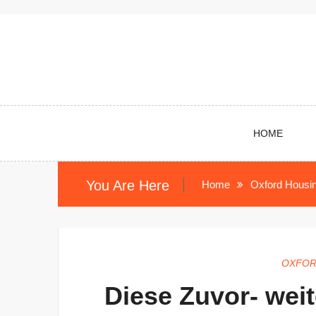
Skip
to
content
HOME
You Are Here
Home
Oxford Housin
OXFOR
Diese Zuvor- wei