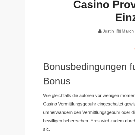
Casino Prov
Ein
Justin
March 
Bonusbedingungen fu
Bonus
Wie gleichfalls die autoren vor wenigen moment
Casino Vermittlungsgebuhr eingeschaltet gew
umherwandern den Vermittlungsgebuhr oder di
bewilligen beherrschen. Eres wird zudem durc
sic.