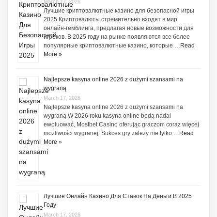
March 17, 2026
Лучшие криптовалютные казино для безопасной игры
2025 Криптовалюты стремительно входят в мир
онлайн-гемблинга, предлагая новые возможности для
игроков. В 2025 году на рынке появляются все более
популярные криптовалютные казино, которые …
Read
More »
Najlepsze kasyna online 2026 z dużymi szansami na
wygraną
March 17, 2026
Najlepsze kasyna online 2026 z dużymi szansami na
wygraną W 2026 roku kasyna online będą nadal
ewoluować, Mostbet Casino oferując graczom coraz więcej
możliwości wygranej. Sukces gry zależy nie tylko …
Read
More »
Лучшие Онлайн Казино Для Ставок На Деньги В 2025
Году
March 17, 2026