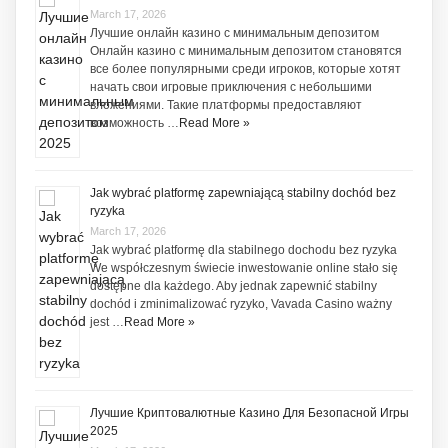
March 17, 2026
Лучшие онлайн казино с минимальным депозитом
Онлайн казино с минимальным депозитом становятся
все более популярными среди игроков, которые хотят
начать свои игровые приключения с небольшими
вложениями. Такие платформы предоставляют
возможность …
Read More »
Jak wybrać platformę zapewniającą stabilny dochód bez
ryzyka
March 17, 2026
Jak wybrać platformę dla stabilnego dochodu bez ryzyka
We współczesnym świecie inwestowanie online stało się
dostępne dla każdego. Aby jednak zapewnić stabilny
dochód i zminimalizować ryzyko, Vavada Casino ważny
jest …
Read More »
Лучшие Криптовалютные Казино Для Безопасной Игры
2025