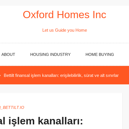
Oxford Homes Inc
Let us Guide you Home
ABOUT
HOUSING INDUSTRY
HOME BUYING
Bettilt finansal işlem kanalları: erişilebilirlik, sürat ve alt sınırlar
_BETTILT.IO
al işlem kanalları: