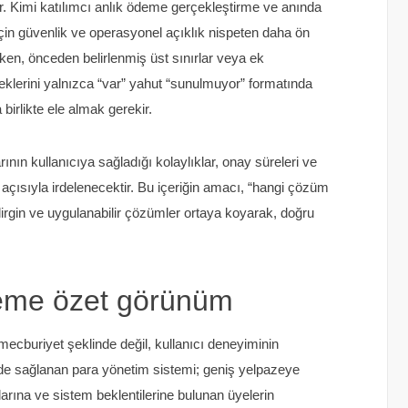
ir. Kimi katılımcı anlık ödeme gerçekleştirme ve anında
çin güvenlik ve operasyonel açıklık nispeten daha ön
arken, önceden belirlenmiş üst sınırlar veya ek
eklerini yalnızca “var” yahut “sunulmuyor” formatında
 birlikte ele almak gerekir.
rının kullanıcıya sağladığı kolaylıklar, onay süreleri ve
açısıyla irdelenecektir. Bu içeriğin amacı, “hangi çözüm
lirgin ve uygulanabilir çözümler ortaya koyarak, doğru
isteme özet görünüm
 mecburiyet şeklinde değil, kullanıcı deneyiminin
inde sağlanan para yönetim sistemi; geniş yelpazeye
larına ve sistem beklentilerine bulunan üyelerin