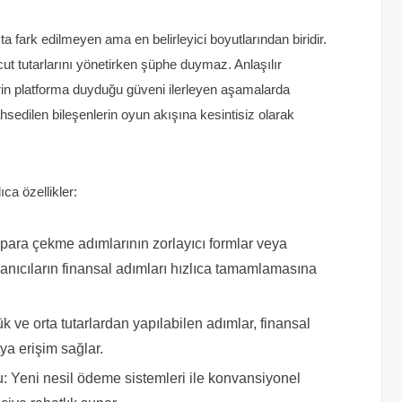
 fark edilmeyen ama en belirleyici boyutlarından biridir.
t tutarlarını yönetirken şüphe duymaz. Anlaşılır
erin platforma duyduğu güveni ilerleyen aşamalarda
ahsedilen bileşenlerin oyun akışına kesintisiz olarak
ca özellikler:
para çekme adımlarının zorlayıcı formlar veya
nıcıların finansal adımları hızlıca tamamlamasına
 ve orta tutarlardan yapılabilen adımlar, finansal
ya erişim sağlar.
 Yeni nesil ödeme sistemleri ile konvansiyonel