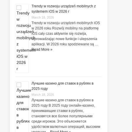
Trendy w rozwoju urządzeń mobilnych z
systemem iOS w 2026 r
March 18, 2026
Trendy w rozwoju urządzeń mobilnych iOS
w 2026 roku Rozwój mobilny na platformę
iOS cały czas aktywnie się rozwija,
wprowadzając nowe funkcje i ulepszenia
aplikacji. W 2026 roku spodziewane są …
Read More »
Лучшие казино для ставок в рублях в
2025 году
March 18, 2026
Лучшие казино для ставок в рублях в
2025 году В 2025 году онлайн-казино,
принимающие ставки в рублях,
становятся все более популярными
среди игроков. Это объясняется
удобством валютных операций, высоким
уровнем …
Read More »