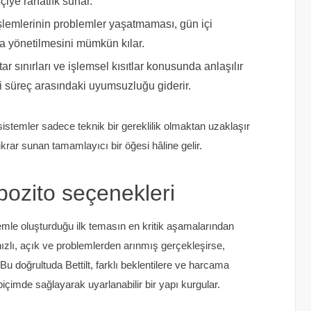
iye rahatlık sunar.
 işlemlerinin problemler yaşatmaması, gün içi
a yönetilmesini mümkün kılar.
tar sınırları ve işlemsel kısıtlar konusunda anlaşılır
iili süreç arasındaki uyumsuzluğu giderir.
sistemler sadece teknik bir gereklilik olmaktan uzaklaşır
tikrar sunan tamamlayıcı bir öğesi hâline gelir.
epozito seçenekleri
stemle oluşturduğu ilk temasın en kritik aşamalarından
hızlı, açık ve problemlerden arınmış gerçekleşirse,
u doğrultuda Bettilt, farklı beklentilere ve harcama
içimde sağlayarak uyarlanabilir bir yapı kurgular.