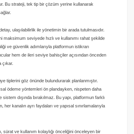
r. Bu strateji, tek tip bir çözüm yerine kullanarak
ağlar.
ay, ulaşılabilirlik ile yönetimin bir arada tutulmasıdır.
i maksimum seviyede hızlı ve kullanımı rahat şekilde
iği ve güvenlik adımlarıyla platformun istikrarı
cular hem de ileri seviye bahisçiler açısından önceden
a çıkar.
i üye tiplerini göz önünde bulundurarak planlanmıştır.
ayısal ödeme yöntemleri ön plandayken, nispeten daha
 sistem dışında bırakılmaz. Bu yapı, platformun farklı
, her kanalın ayrı faydaları ve yapısal sınırlamalarıyla
, sürat ve kullanım kolaylığı önceliğini önceleyen bir