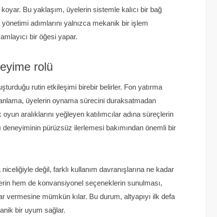
 koyar. Bu yaklaşım, üyelerin sistemle kalıcı bir bağ
a yönetimi adımlarını yalnızca mekanik bir işlem
amlayıcı bir öğesi yapar.
neyime rolü
luşturduğu rutin etkileşimi birebir belirler. Fon yatırma
manlama, üyelerin oynama sürecini duraksatmadan
k oyun aralıklarını yeğleyen katılımcılar adına süreçlerin
 deneyiminin pürüzsüz ilerlemesi bakımından önemli bir
 niceliğiyle değil, farklı kullanım davranışlarına ne kadar
özümlerin hem de konvansiyonel seçeneklerin sunulması,
ar vermesine mümkün kılar. Bu durum, altyapıyı ilk defa
anik bir uyum sağlar.