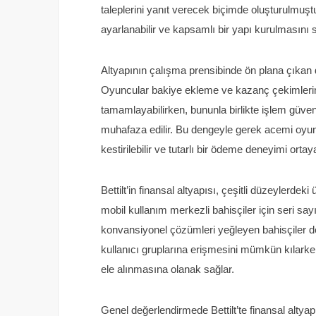
taleplerini yanıt verecek biçimde oluşturulmuştu
ayarlanabilir ve kapsamlı bir yapı kurulmasını s
Altyapının çalışma prensibinde ön plana çıkan det
Oyuncular bakiye ekleme ve kazanç çekimlerin
tamamlayabilirken, bununla birlikte işlem güvenl
muhafaza edilir. Bu dengeyle gerek acemi oyun
kestirilebilir ve tutarlı bir ödeme deneyimi ortay
Bettilt’in finansal altyapısı, çeşitli düzeylerdek
mobil kullanım merkezli bahisçiler için seri s
konvansiyonel çözümleri yeğleyen bahisçiler de
kullanıcı gruplarına erişmesini mümkün kılarken
ele alınmasına olanak sağlar.
Genel değerlendirmede Bettilt’te finansal altyapı