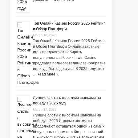
Топ Онлайн Казино России 2025 Рейтинг
и Обзор Платформ
March 18, 2026
Топ Онлайн Казино России 2025 Рейтинг
и Обзор Платформ Онлайн азартные
игры продолжают набирать
популярность в России, Irwin Casino
предлагая пользователям разнообразие
игр и удобство доступа. В 2025 году этот
…
Read More »
Лучшие слоты с высокими шансами на
победу в 2025 году
March 17, 2026
Лучшие слоты с высокими шансами на
победу в 2025 Игровые автоматы
продолжают оставаться одной из самых
популярных форм онлайн-развлечений.
В 2025 году игроки ищут не только яркие