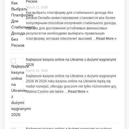
Рисков
March 17, 2026
Как выбрать платформу для стабильного дохода без
рисков Онлайн-инвестирование становится все более
популярным способом получения стабильного дохода.
Однако для достижения устойчивых финансовых
результатов необходимо выбирать правильную
платформу, которая обеспечит высокий …
Read More »
Najlepsze kasyna online na Ukrainie z dużymi wygranymi
2026
March 16, 2026
Najlepsze kasyna online na Ukrainie z dużymi wygranymi
2026 W 2026 roku kasyna online na Ukrainie będą się
nadal rozwijać, oferując graczom nie tylko różnorodne gry,
Malina Casino ale także …
Read More »