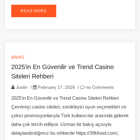
READ MORE
BAHIS
2025’in En Güvenilir ve Trend Casino
Siteleri Rehberi
Justin
/
February 17, 2026
/
no Comments
2025'in En Güvenilir ve Trend Casino Siteleri Rehberi
Çevrimiçi casino siteleri, sürükleyici oyun seçenekleri ve
çekici promosyonlarıyla Türk kullanıcılar arasında giderek
daha çok tercih ediliyor. Uzman bir bakış açısıyla
detaylandırdığımız bu rehberde https://39kfood.com/,