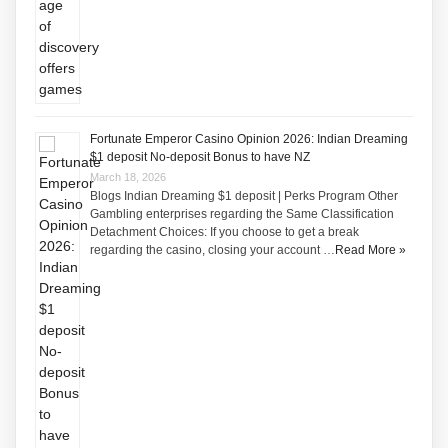
Fortunate Emperor Casino Opinion 2026: Indian Dreaming
$1 deposit No-deposit Bonus to have NZ
March 18, 2026
Blogs Indian Dreaming $1 deposit | Perks Program Other
Gambling enterprises regarding the Same Classification
Detachment Choices: If you choose to get a break
regarding the casino, closing your account …
Read More »