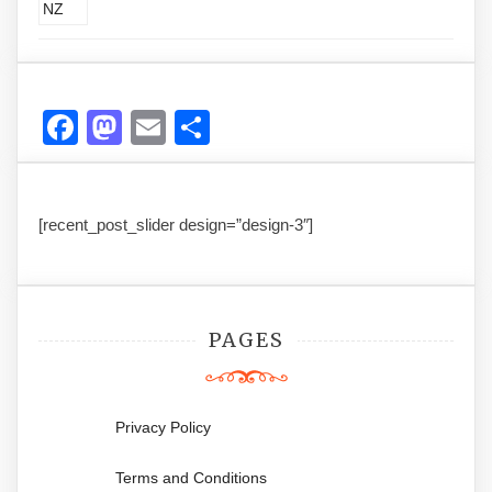
Facebook
Mastodon
Email
Share
[recent_post_slider design=”design-3″]
PAGES
Privacy Policy
Terms and Conditions