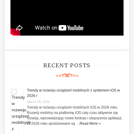
RECENT POSTS
Trendy w rozwoju urządzeń mobilnych z systemem iOS w
2026 r
March 18, 2026
Trendy w rozwoju urządzeń mobilnych iOS w 2026 roku
Rozwój mobilny na platformę iOS cały czas aktywnie się
rozwija, wprowadzając nowe funkcje i ulepszenia aplikacji.
W 2026 roku spodziewane są …
Read More »