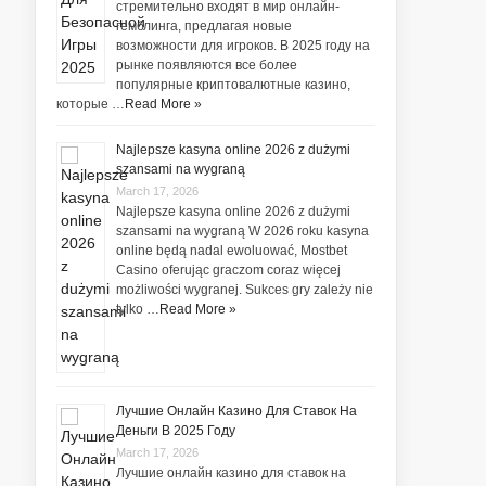
стремительно входят в мир онлайн-
гемблинга, предлагая новые
возможности для игроков. В 2025 году на
рынке появляются все более
популярные криптовалютные казино,
которые …
Read More »
Najlepsze kasyna online 2026 z dużymi
szansami na wygraną
March 17, 2026
Najlepsze kasyna online 2026 z dużymi
szansami na wygraną W 2026 roku kasyna
online będą nadal ewoluować, Mostbet
Casino oferując graczom coraz więcej
możliwości wygranej. Sukces gry zależy nie
tylko …
Read More »
Лучшие Онлайн Казино Для Ставок На
Деньги В 2025 Году
March 17, 2026
Лучшие онлайн казино для ставок на