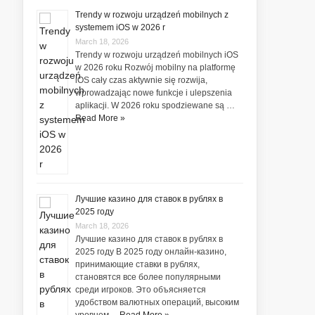
Trendy w rozwoju urządzeń mobilnych z
systemem iOS w 2026 r
March 18, 2026
Trendy w rozwoju urządzeń mobilnych iOS
w 2026 roku Rozwój mobilny na platformę
iOS cały czas aktywnie się rozwija,
wprowadzając nowe funkcje i ulepszenia
aplikacji. W 2026 roku spodziewane są …
Read More »
Лучшие казино для ставок в рублях в
2025 году
March 18, 2026
Лучшие казино для ставок в рублях в
2025 году В 2025 году онлайн-казино,
принимающие ставки в рублях,
становятся все более популярными
среди игроков. Это объясняется
удобством валютных операций, высоким
уровнем …
Read More »