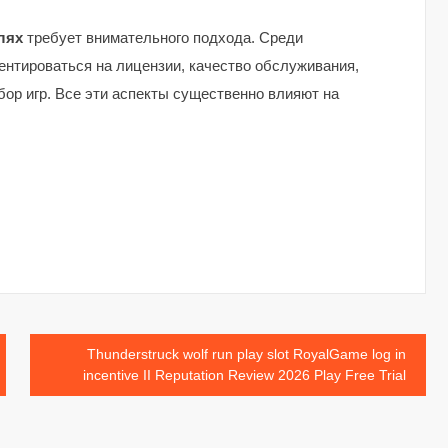
лях
требует внимательного подхода. Среди
ентироваться на лицензии, качество обслуживания,
ор игр. Все эти аспекты существенно влияют на
.
Thunderstruck wolf run play slot RoyalGame log in
incentive II Reputation Review 2026 Play Free Trial