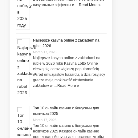
визуальные эффекты и …
Read More »
Najlepsze kasyna online z zakładem na
rubel 2026
March 17, 2026
Najlepsze kasyna online z zakładami na
ruble w 2026 roku Kasyna Lotto Online
cieszą się coraz większą popularnością
wśród entuzjastów hazardu, a dziś rosyjscy
gracze mają możliwość obstawiania
zakładów w …
Read More »
Топ 10 онлайн казино с бонусами для
новичков 2025
March 17, 2026
Топ 10 онлайн казино с бонусами для
новичков 2025 Каждое онлайн казино
предлагает бонусы для новичков, чтобы