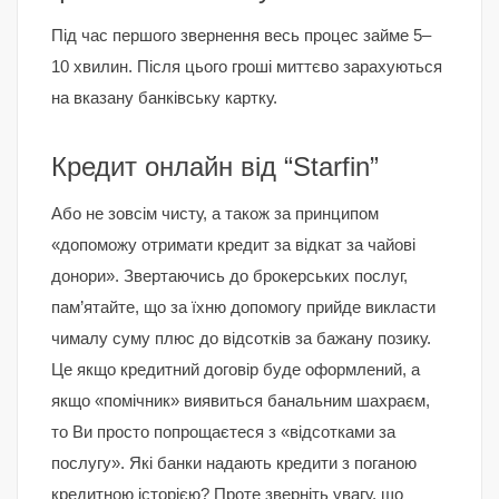
Під час першого звернення весь процес займе 5–
10 хвилин. Після цього гроші миттєво зарахуються
на вказану банківську картку.
Кредит онлайн від “Starfin”
Або не зовсім чисту, а також за принципом
«допоможу отримати кредит за відкат за чайові
донори». Звертаючись до брокерських послуг,
пам’ятайте, що за їхню допомогу прийде викласти
чималу суму плюс до відсотків за бажану позику.
Це якщо кредитний договір буде оформлений, а
якщо «помічник» виявиться банальним шахраєм,
то Ви просто попрощаєтеся з «відсотками за
послугу». Які банки надають кредити з поганою
кредитною історією? Проте зверніть увагу, що