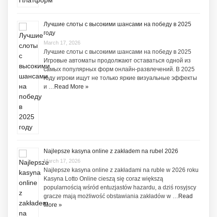
Лучшие слоты с высокими шансами на победу в 2025
году
March 17, 2026
Лучшие слоты с высокими шансами на победу в 2025
Игровые автоматы продолжают оставаться одной из
самых популярных форм онлайн-развлечений. В 2025
году игроки ищут не только яркие визуальные эффекты
и …
Read More »
Najlepsze kasyna online z zakładem na rubel 2026
March 17, 2026
Najlepsze kasyna online z zakładami na ruble w 2026 roku
Kasyna Lotto Online cieszą się coraz większą
popularnością wśród entuzjastów hazardu, a dziś rosyjscy
gracze mają możliwość obstawiania zakładów w …
Read
More »