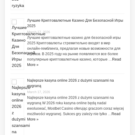
Лучшие Криптовалютные Казино Для Безопасной Игры
2025
March 17, 2026
Лучшие криптовалютные казино для безопасной игры
2025 Криптовалюты стремительно входят в мир
онлайн-гемблинга, предлагая новые возможности для
игроков. В 2025 году на рынке появляются все более
популярные криптовалютные казино, которые …
Read
More »
Najlepsze kasyna online 2026 z dużymi szansami na
wygraną
March 17, 2026
Najlepsze kasyna online 2026 z dużymi szansami na
wygraną W 2026 roku kasyna online będą nadal
ewoluować, Mostbet Casino oferując graczom coraz więcej
możliwości wygranej. Sukces gry zależy nie tylko …
Read
More »