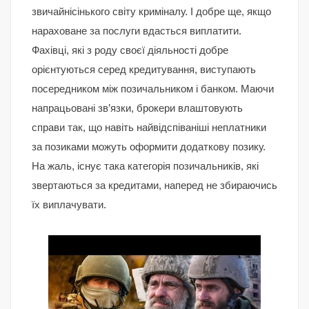
звичайнісінького світу криміналу. І добре ще, якщо
нараховане за послуги вдасться виплатити.
Фахівці, які з роду своєї діяльності добре
орієнтуються серед кредитування, виступають
посередником між позичальником і банком. Маючи
напрацьовані зв’язки, брокери влаштовують
справи так, що навіть найвідспіваніші неплатники
за позиками можуть оформити додаткову позику.
На жаль, існує така категорія позичальників, які
звертаються за кредитами, наперед не збираючись
їх виплачувати.