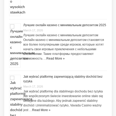
Лучшие онлайн казино с минимальным депозитом 2025
March 17, 2026
Лучшие онлайн казино с минимальным депозитом
Онлайн казино с минимальным депозитом становятся
все более популярными среди игроков, которые хотят
начать свои игровые приключения с небольшими
вложениями. Такие платформы предоставляют
возможность …
Read More »
Jak wybrać platformę zapewniającą stabilny dochód bez
ryzyka
March 17, 2026
Jak wybrać platformę dla stabilnego dochodu bez ryzyka
We współczesnym świecie inwestowanie online stało się
dostępne dla każdego. Aby jednak zapewnić stabilny
dochód i zminimalizować ryzyko, Vavada Casino ważny
jest …
Read More »