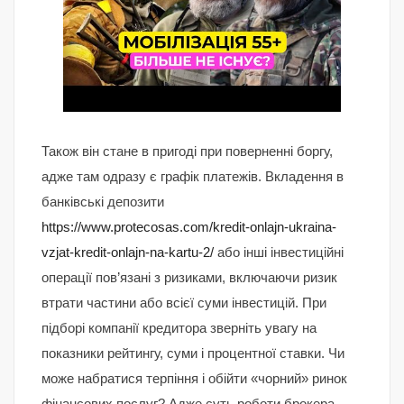
Також він стане в пригоді при поверненні боргу,
адже там одразу є графік платежів. Вкладення в
банківські депозити
https://www.protecosas.com/kredit-onlajn-ukraina-
vzjat-kredit-onlajn-na-kartu-2/
або інші інвестиційні
операції пов’язані з ризиками, включаючи ризик
втрати частини або всієї суми інвестицій. При
підборі компанії кредитора зверніть увагу на
показники рейтингу, суми і процентної ставки. Чи
може набратися терпіння і обійти «чорний» ринок
фінансових послуг? Адже суть роботи брокера