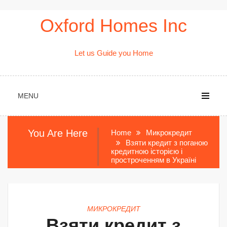
Skip
Oxford Homes Inc
to
content
Let us Guide you Home
MENU
You Are Here
Home
Микрокредит
Взяти кредит з поганою
кредитною історією і
простроченням в Україні
МИКРОКРЕДИТ
Взяти кредит з