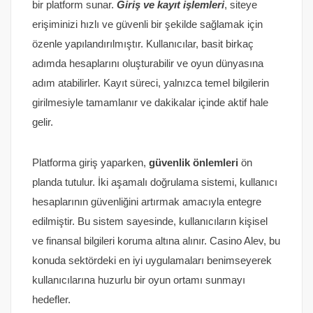
bir platform sunar.
Giriş ve kayıt işlemleri
, siteye
erişiminizi hızlı ve güvenli bir şekilde sağlamak için
özenle yapılandırılmıştır. Kullanıcılar, basit birkaç
adımda hesaplarını oluşturabilir ve oyun dünyasına
adım atabilirler. Kayıt süreci, yalnızca temel bilgilerin
girilmesiyle tamamlanır ve dakikalar içinde aktif hale
gelir.
Platforma giriş yaparken,
güvenlik önlemleri
ön
planda tutulur. İki aşamalı doğrulama sistemi, kullanıcı
hesaplarının güvenliğini artırmak amacıyla entegre
edilmiştir. Bu sistem sayesinde, kullanıcıların kişisel
ve finansal bilgileri koruma altına alınır. Casino Alev, bu
konuda sektördeki en iyi uygulamaları benimseyerek
kullanıcılarına huzurlu bir oyun ortamı sunmayı
hedefler.