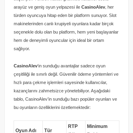
arayüz ve geniş oyun yelpazesi ile
CasinoAlev
, her
türden oyuncuya hitap eden bir platform sunuyor. Slot
makinelerinden canlı krupiyeli oyunlara kadar birçok
seçenekle dolu olan bu platform, hem yeni başlayanlar
hem de deneyimli oyuncular için ideal bir ortam
sağlıyor.
CasinoAlev
‘in sunduğu avantajlar sadece oyun
çeşitliliği ile sınırlı değil. Güvenilir ödeme yöntemleri ve
hızlı para çekme işlemleri sayesinde kullanıcılar,
kazançlarını zahmetsizce yönetebiliyor. Aşağıdaki
tablo, CasinoAlev’in sunduğu bazı popüler oyunları ve
bu oyunların özelliklerini özetlemektedir:
RTP
Minimum
Oyun Adı
Tür