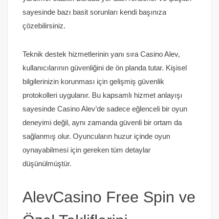
sayesinde bazı basit sorunları kendi başınıza
çözebilirsiniz.
Teknik destek hizmetlerinin yanı sıra Casino Alev,
kullanıcılarının güvenliğini de ön planda tutar. Kişisel
bilgilerinizin korunması için gelişmiş güvenlik
protokolleri uygulanır. Bu kapsamlı hizmet anlayışı
sayesinde Casino Alev’de sadece eğlenceli bir oyun
deneyimi değil, aynı zamanda güvenli bir ortam da
sağlanmış olur. Oyuncuların huzur içinde oyun
oynayabilmesi için gereken tüm detaylar
düşünülmüştür.
AlevCasino Free Spin ve