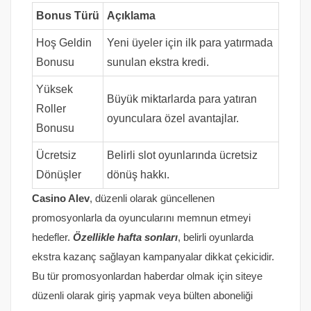
Bonus Türü
Açıklama
Hoş Geldin
Yeni üyeler için ilk para yatırmada
Bonusu
sunulan ekstra kredi.
Yüksek
Büyük miktarlarda para yatıran
Roller
oyunculara özel avantajlar.
Bonusu
Ücretsiz
Belirli slot oyunlarında ücretsiz
Dönüşler
dönüş hakkı.
Casino Alev
, düzenli olarak güncellenen
promosyonlarla da oyuncularını memnun etmeyi
hedefler.
Özellikle hafta sonları
, belirli oyunlarda
ekstra kazanç sağlayan kampanyalar dikkat çekicidir.
Bu tür promosyonlardan haberdar olmak için siteye
düzenli olarak giriş yapmak veya bülten aboneliği