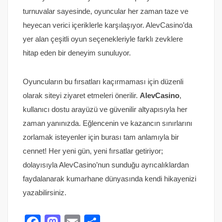
turnuvalar sayesinde, oyuncular her zaman taze ve
heyecan verici içeriklerle karşılaşıyor. AlevCasino’da
yer alan çeşitli oyun seçenekleriyle farklı zevklere
hitap eden bir deneyim sunuluyor.
Oyuncuların bu fırsatları kaçırmaması için düzenli
olarak siteyi ziyaret etmeleri önerilir.
AlevCasino
,
kullanıcı dostu arayüzü ve güvenilir altyapısıyla her
zaman yanınızda. Eğlencenin ve kazancın sınırlarını
zorlamak isteyenler için burası tam anlamıyla bir
cennet! Her yeni gün, yeni fırsatlar getiriyor;
dolayısıyla AlevCasino’nun sunduğu ayrıcalıklardan
faydalanarak kumarhane dünyasında kendi hikayenizi
yazabilirsiniz.