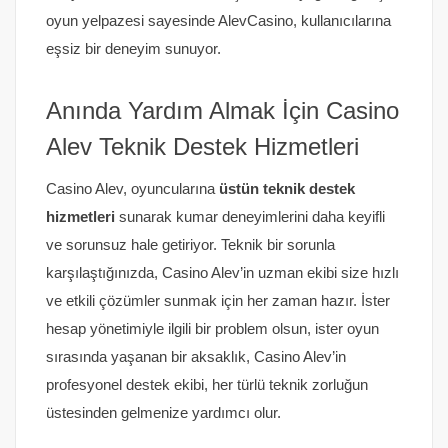
oyun yelpazesi sayesinde AlevCasino, kullanıcılarına
eşsiz bir deneyim sunuyor.
Anında Yardım Almak İçin Casino
Alev Teknik Destek Hizmetleri
Casino Alev, oyuncularına
üstün teknik destek
hizmetleri
sunarak kumar deneyimlerini daha keyifli
ve sorunsuz hale getiriyor. Teknik bir sorunla
karşılaştığınızda, Casino Alev’in uzman ekibi size hızlı
ve etkili çözümler sunmak için her zaman hazır. İster
hesap yönetimiyle ilgili bir problem olsun, ister oyun
sırasında yaşanan bir aksaklık, Casino Alev’in
profesyonel destek ekibi, her türlü teknik zorluğun
üstesinden gelmenize yardımcı olur.