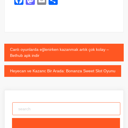
Facebook
Mastodon
Email
Share
Post
Canlı oyunlarda eğlenirken kazanmak artık çok kolay –
Bethub apk indir
navigation
Heyecan ve Kazanc Bir Arada: Bonanza Sweet Slot Oyunu