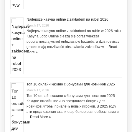
Najlepsze kasyna online z zakładem na rubel 2026
March 17, 2026
Najlepsze kasyna online z zakładami na ruble w 2026 roku
Kasyna Lotto Online cieszą się coraz większą
popularnością wśród entuzjastów hazardu, a dziś rosyjscy
gracze mają możliwość obstawiania zakładów w …
Read
More »
Топ 10 онлайн казино с бонусами для новичков 2025
March 17, 2026
Топ 10 онлайн казино с бонусами для новичков 2025
Каждое онлайн казино предлагает бонусы для
новичков, чтобы привлечь новых игроков. В 2025 году
эти предложения стали еще более разнообразными и
…
Read More »