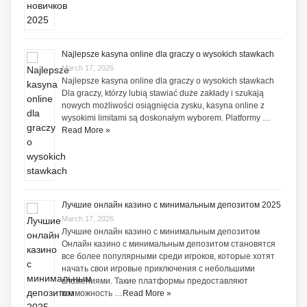
Najlepsze kasyna online dla graczy o wysokich stawkach
March 17, 2026
Najlepsze kasyna online dla graczy o wysokich stawkach
Dla graczy, którzy lubią stawiać duże zakłady i szukają
nowych możliwości osiągnięcia zysku, kasyna online z
wysokimi limitami są doskonałym wyborem. Platformy …
Read More »
Лучшие онлайн казино с минимальным депозитом 2025
March 17, 2026
Лучшие онлайн казино с минимальным депозитом
Онлайн казино с минимальным депозитом становятся
все более популярными среди игроков, которые хотят
начать свои игровые приключения с небольшими
вложениями. Такие платформы предоставляют
возможность …
Read More »