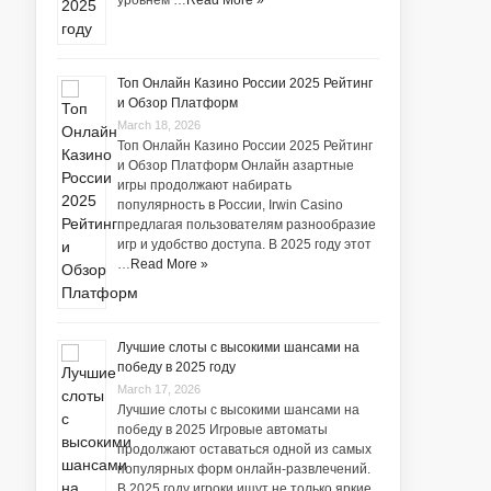
Топ Онлайн Казино России 2025 Рейтинг
и Обзор Платформ
March 18, 2026
Топ Онлайн Казино России 2025 Рейтинг
и Обзор Платформ Онлайн азартные
игры продолжают набирать
популярность в России, Irwin Casino
предлагая пользователям разнообразие
игр и удобство доступа. В 2025 году этот
…
Read More »
Лучшие слоты с высокими шансами на
победу в 2025 году
March 17, 2026
Лучшие слоты с высокими шансами на
победу в 2025 Игровые автоматы
продолжают оставаться одной из самых
популярных форм онлайн-развлечений.
В 2025 году игроки ищут не только яркие