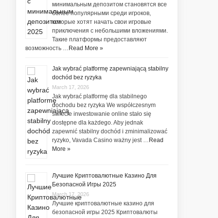
минимальным депозитом становятся все
более популярными среди игроков,
которые хотят начать свои игровые
приключения с небольшими вложениями.
Такие платформы предоставляют
возможность …
Read More »
Jak wybrać platformę zapewniającą stabilny
dochód bez ryzyka
March 17, 2026
Jak wybrać platformę dla stabilnego
dochodu bez ryzyka We współczesnym
świecie inwestowanie online stało się
dostępne dla każdego. Aby jednak
zapewnić stabilny dochód i zminimalizować
ryzyko, Vavada Casino ważny jest …
Read
More »
Лучшие Криптовалютные Казино Для
Безопасной Игры 2025
March 17, 2026
Лучшие криптовалютные казино для
безопасной игры 2025 Криптовалюты