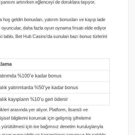
şansını artırırken eğlenceyi de doruklara taşıyor.
hoş geldin bonusları, yatırım bonusları ve kayıp iade
 oyuncular, daha fazla oyun oynama fırsatı elde ediyor
i tablo, Bet Hub Casino’da sunulan bazı bonus türlerini
klama
yatırımda %100’e kadar bonus
alık yatırımlarda %50’ye kadar bonus
alık kayıpların %10’u geri ödenir
leri arasında yer alıyor. Platform, lisanslı ve
şisel bilgilerini korumak için gelişmiş şifreleme
lde yürütülmesi için ise bağımsız denetim kuruluşlarıyla
le oyun oynayabilir ve kazançlarını sorunsuz bir şekilde