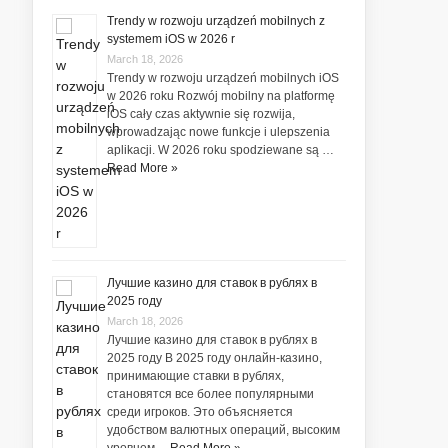
Trendy w rozwoju urządzeń mobilnych z
systemem iOS w 2026 r
March 18, 2026
Trendy w rozwoju urządzeń mobilnych iOS
w 2026 roku Rozwój mobilny na platformę
iOS cały czas aktywnie się rozwija,
wprowadzając nowe funkcje i ulepszenia
aplikacji. W 2026 roku spodziewane są …
Read More »
Лучшие казино для ставок в рублях в
2025 году
March 18, 2026
Лучшие казино для ставок в рублях в
2025 году В 2025 году онлайн-казино,
принимающие ставки в рублях,
становятся все более популярными
среди игроков. Это объясняется
удобством валютных операций, высоким
уровнем …
Read More »