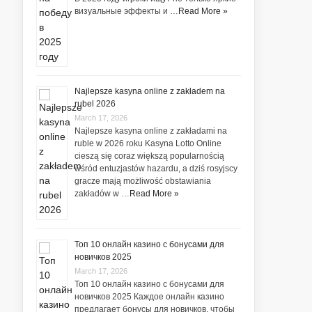
визуальные эффекты и …
Read More »
Najlepsze kasyna online z zakładem na
rubel 2026
March 17, 2026
Najlepsze kasyna online z zakładami na
ruble w 2026 roku Kasyna Lotto Online
cieszą się coraz większą popularnością
wśród entuzjastów hazardu, a dziś rosyjscy
gracze mają możliwość obstawiania
zakładów w …
Read More »
Топ 10 онлайн казино с бонусами для
новичков 2025
March 17, 2026
Топ 10 онлайн казино с бонусами для
новичков 2025 Каждое онлайн казино
предлагает бонусы для новичков, чтобы