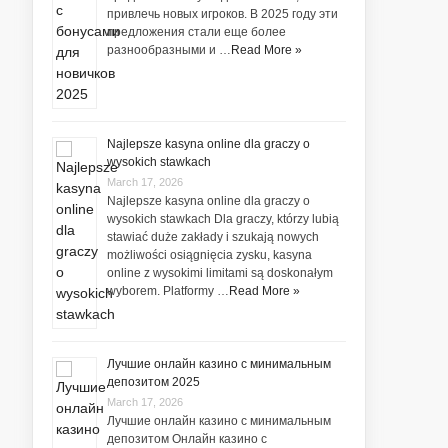
привлечь новых игроков. В 2025 году эти
предложения стали еще более
разнообразными и …
Read More »
Najlepsze kasyna online dla graczy o
wysokich stawkach
March 17, 2026
Najlepsze kasyna online dla graczy o
wysokich stawkach Dla graczy, którzy lubią
stawiać duże zakłady i szukają nowych
możliwości osiągnięcia zysku, kasyna
online z wysokimi limitami są doskonałym
wyborem. Platformy …
Read More »
Лучшие онлайн казино с минимальным
депозитом 2025
March 17, 2026
Лучшие онлайн казино с минимальным
депозитом Онлайн казино с