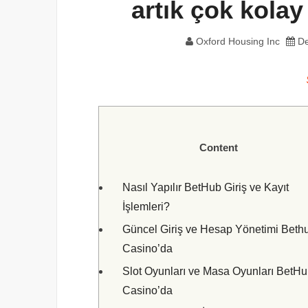
artık çok kolay
Oxford Housing Inc
D
Content
Nasıl Yapılır BetHub Giriş ve Kayıt
İşlemleri?
Güncel Giriş ve Hesap Yönetimi Beth
Casino’da
Slot Oyunları ve Masa Oyunları BetH
Casino’da