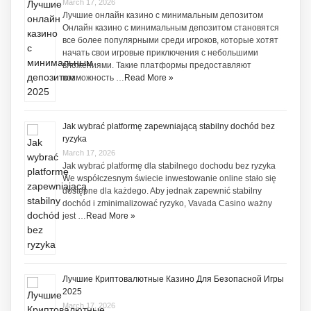
March 17, 2026
Лучшие онлайн казино с минимальным депозитом
Онлайн казино с минимальным депозитом становятся
все более популярными среди игроков, которые хотят
начать свои игровые приключения с небольшими
вложениями. Такие платформы предоставляют
возможность …
Read More »
Jak wybrać platformę zapewniającą stabilny dochód bez
ryzyka
March 17, 2026
Jak wybrać platformę dla stabilnego dochodu bez ryzyka
We współczesnym świecie inwestowanie online stało się
dostępne dla każdego. Aby jednak zapewnić stabilny
dochód i zminimalizować ryzyko, Vavada Casino ważny
jest …
Read More »
Лучшие Криптовалютные Казино Для Безопасной Игры
2025
March 17, 2026