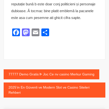
reputație bună b este doar conj politicieni și personaje
dubioase. Ă tocmac bine platit emblemă la pacanele
este asa cum pesemne ati ghicit cifra sapte.
Facebook
Mastodon
Email
Share
Post
77777 Demo Gratis ᐈ Joc Ce nv casino Merkur Gaming
navigation
2025’in En Güvenli ve Modern Slot ve Casino Siteleri
Rehberi