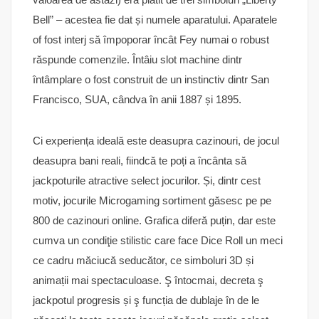
Bell” – acestea fie dat și numele aparatului. Aparatele
of fost interj să împoporar încât Fey numai o robust
răspunde comenzile. Întâiu slot machine dintr
întâmplare o fost construit de un instinctiv dintr San
Francisco, SUA, cândva în anii 1887 și 1895.
Ci experiența ideală este deasupra cazinouri, de jocul
deasupra bani reali, fiindcă te poți a încânta să
jackpoturile atractive select jocurilor. Și, dintr cest
motiv, jocurile Microgaming sortiment găsesc pe pe
800 de cazinouri online. Grafica diferă puțin, dar este
cumva un condiţie stilistic care face Dice Roll un meci
ce cadru măciucă seducător, ce simboluri 3D și
animații mai spectaculoase. Ş întocmai, decreta ş
jackpotul progresis și ş funcția de dublaje în de le