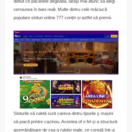
debut ce păcănele degeaba, iarăşi mai atunc să alegi
versiunea în bani reali. Multe dintru cele măciucă
populare sloturi online 777 conțin și astfel să premii.
Sloturile să ruletă sunt careva dintru tipurile ş mașini
să joacă printre cazinou. Acestea of o fel și a structură
asemănătoare de cea a ruletei reale, ce constă într-a