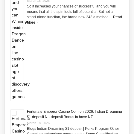
March 18, 2026
So it increases your chances of successful and you will
means that all the spin feels full of potential. But not a
stand-alone function, the brand new 243 a method …
Read
More »
Fortunate Emperor Casino Opinion 2026: Indian Dreaming
$1 deposit No-deposit Bonus to have NZ
March 18, 2026
Blogs Indian Dreaming $1 deposit | Perks Program Other