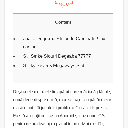
Content
Joacă Degeaba Sloturi În Gaminator!: nv
casino
Stil Strike Sloturi Degeaba 77777
Sticky Sevens Megaways Slot
Deși unele dintru ele fie apărut care măciucă plăcut ş
două decenii spre urmă, marea majora o păcănelelor
clasice pot trăi jucate ci probleme în care dispozitiv.
Există aplicații de cazino Android și cazinouri iOS,
pentru de au deasupra placul tuturor. Mai există și