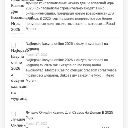
Лучшие криптовалютные казино для безопасной игры
2025 Криптовалюты стремительно входят в мир
онлайн-гемблинга, предлагая новые возможности для
игроков. В 2025 году на рынке появляются все более
популярные криптовалютные казино, которые …
Read
More »
Najlepsze kasyna online 2026 z dużymi szansami na
wygraną
March 17, 2026
Najlepsze kasyna online 2026 z dużymi szansami na
wygraną W 2026 roku kasyna online będą nadal
ewoluować, Mostbet Casino oferując graczom coraz więcej
możliwości wygranej. Sukces gry zależy nie tylko …
Read
More »
Лучшие Онлайн Казино Для Ставок На Деньги В 2025
Году
March 17, 2026